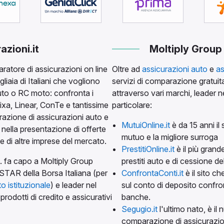
zioni.it
Moltiply Group
ratore di assicurazioni on line
Oltre ad
assicurazioni auto
e
as
gliaia di Italiani che vogliono
servizi di comparazione gratuita 
uto o RC moto: confronta i
attraverso vari marchi, leader nei
uixa, Linear, ConTe e tantissime
particolare:
parazione di assicurazioni auto e
MutuiOnline.it
è da 15 anni il 
 nella presentazione di offerte
mutuo e la migliore surroga
e di altre imprese del mercato.
PrestitiOnline.it
è il più grand
.l. fa capo a Moltiply Group
prestiti auto e di cessione de
STAR della Borsa Italiana (per
ConfrontaConti.it
è il sito ch
to istituzionale
) e leader nel
sul conto di deposito confro
prodotti di credito e assicurativi
banche.
Segugio.it
l'ultimo nato, è il
comparazione di assicurazioni